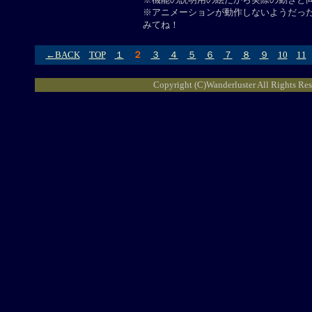
※アニメーションが動作しないようだっ
みてね！
←BACK
TOP
１
２
３
４
５
６
７
８
９
10
11
Copyright (C)Wanderluster All Rights Res