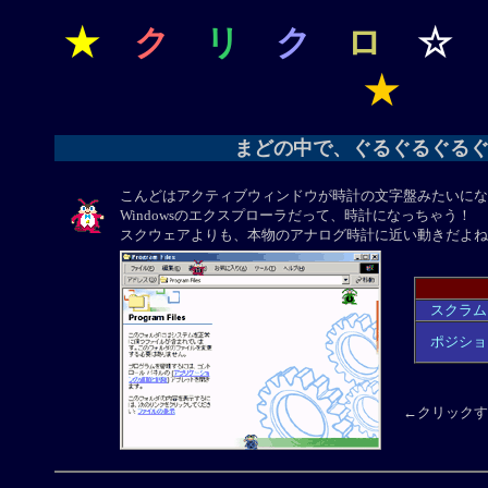
★
ク
リ
ク
ロ
☆
★
まどの中で、ぐるぐるぐる
こんどはアクティブウィンドウが時計の文字盤みたいにな
Windowsのエクスプローラだって、時計になっちゃう！
スクウェアよりも、本物のアナログ時計に近い動きだよね
スクラム
ポジショ
←クリックす