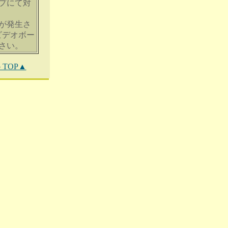
プにて対
が発生さ
/ビデオボー
さい。
to TOP▲