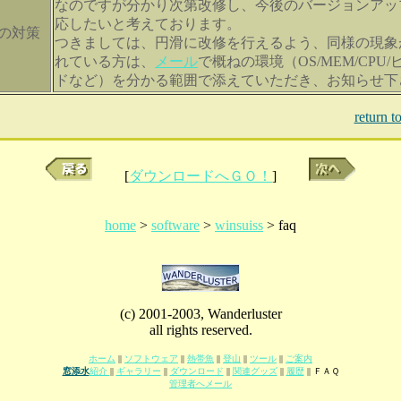
なのですが分かり次第改修し、今後のバージョンアッ
応したいと考えております。
の対策
つきましては、円滑に改修を行えるよう、同様の現象
れている方は、
メール
で概ねの環境（OS/MEM/CPU
ドなど）を分かる範囲で添えていただき、お知らせ下
return 
[
ダウンロードへＧＯ！
]
home
>
software
>
winsuiss
> faq
(c) 2001-2003, Wanderluster
all rights reserved.
ホーム
||
ソフトウェア
||
熱帯魚
||
登山
||
ツール
||
ご案内
窓添水
紹介
||
ギャラリー
||
ダウンロード
||
関連グッズ
||
履歴
|| ＦＡＱ
管理者へメール