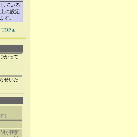
定している
以上に設定
ます。
to TOP▲
つかって
らせいた
ます）
因究明が困難