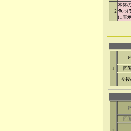
本体
2
色っ
に表
1
回
今後
回
1