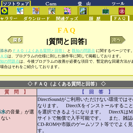
F A Q
[質問と回答]
添水
の
ＦＡＱ（よくある質問と回答）
と
既知の問題点
に関するページです
ＡＱ
は、プログラムの仕様に則した操作等に関して掲載しております。
知の問題点
は、今後プログラムの改善が必要な項目で、暫定的な回避方法が
場合はそれをご紹介しております。
◇ ＦＡＱ（よくある質問と回答） ◇
 質 問 】
【 回 答 】
DirectSoundがご利用いただけない環境では
なります。 DirectXをインストールすることで、
添水
の音量」が選
を選択できるようになります。 DirectXはMicr
きない
サイトで無償で入手可能です。 また、雑誌
CD-ROMや市販のゲームソフト等ででよく
す。