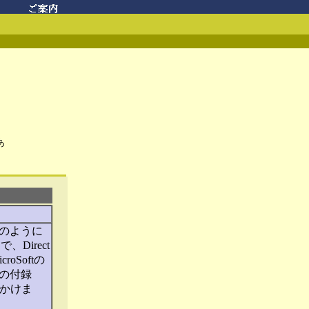
。
あ
そのように
Direct
oSoftの
の付録
見かけま