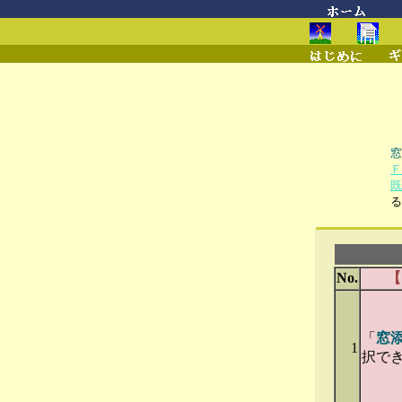
窓
Ｆ
既
る
No.
【
「
窓
1
択で