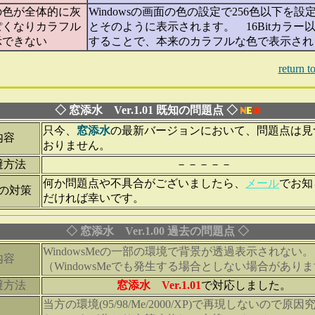
の色が全体的に灰
Windowsの画面の色の設定で256色以下を設
ぽくなりカラフル
とそのように表示されます。 16Bitカラー
示できない
することで、本来のカラフルな色で表示され
return 
◇ 窓添水 Ver.1.01 既知の問題点 ◇
只今、
窓添水
の最新バージョンにおいて、問題点は見
内容
おりません。
避方法
－－－－－
何か問題点や不具合がございましたら、
メール
でお知
の対策
だければ幸いです。
◇ 窓添水 Ver.1.00 過去の問題点 ◇
WindowsMeの一部の環境で背景が透過表示されない。
内容
（WindowsMeでも発生する場合としない場合があり
避方法
窓添水 Ver.1.01
で対応しました。
当方の環境(95/98/Me/2000/XP)で再現しないので原